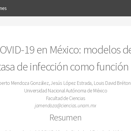
ones
COVID-19 en México: modelos d
 tasa de infección como función
berto Mendoza González, Jesús López Estrada, Louis David Bréton
Universidad Nacional Autónoma de México
Facultad de Ciencias
jamendoza@ciencias.unam.mx
Resumen