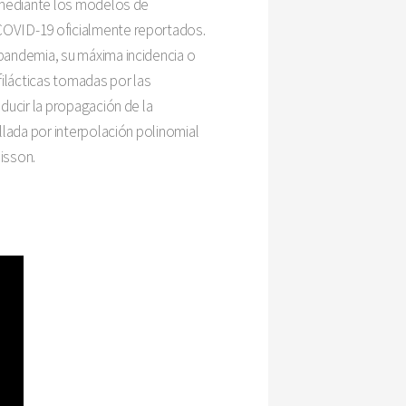
, mediante los modelos de
COVID-19 oficialmente reportados.
pandemia, su máxima incidencia o
filácticas tomadas por las
ducir la propagación de la
lada por interpolación polinomial
isson.