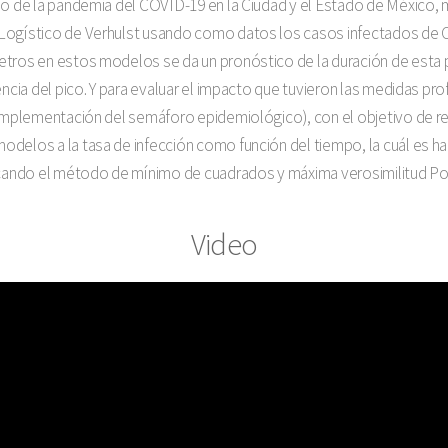
dio de la pandemia del COVID-19 en la Ciudad y el Estado de México
Logístico de Verhulst usando como datos los casos infectados de 
etros en estos modelos se da un pronóstico de la duración de esta 
encia del pico. Y para evaluar el impacto que tuvieron las medidas pro
 implementación del semáforo epidemiológico), con el objetivo de re
delos a la tasa de infección como función del tiempo, la cuál es hal
licando el método de mínimo de cuadrados y máxima verosimilitud Po
Video