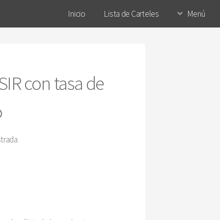
Inicio
Lista de Carteles
Menú
IR con tasa de
o
strada