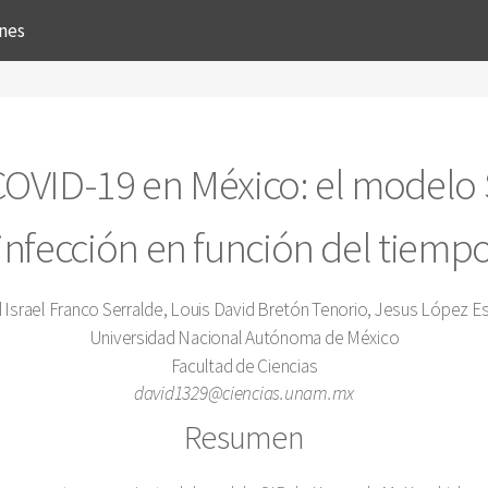
ones
OVID-19 en México: el modelo S
infección en función del tiemp
 Israel Franco Serralde, Louis David Bretón Tenorio, Jesus López E
Universidad Nacional Autónoma de México
Facultad de Ciencias
david1329@ciencias.unam.mx
Resumen