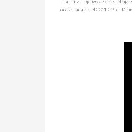
El principal objetivo de este trabaj
ocasionada por el COVID-19 en Méxic