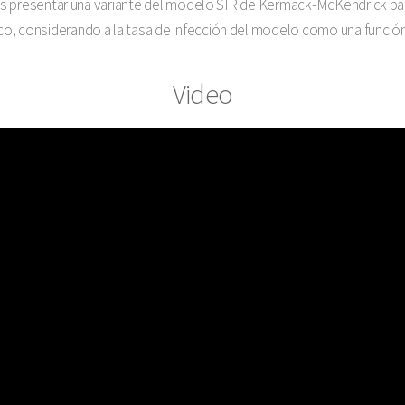
o es presentar una variante del modelo SIR de Kermack-McKendrick par
o, considerando a la tasa de infección del modelo como una funció
Video