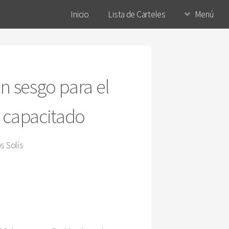
Inicio
Lista de Carteles
Menú
n sesgo para el
e capacitado
s Solís