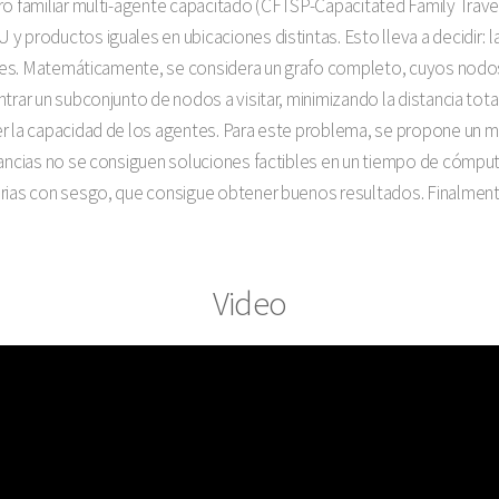
ro familiar multi-agente capacitado (CFTSP-Capacitated Family Trav
 productos iguales en ubicaciones distintas. Esto lleva a decidir: las
entes. Matemáticamente, se considera un grafo completo, cuyos nodos
trar un subconjunto de nodos a visitar, minimizando la distancia total
er la capacidad de los agentes. Para este problema, se propone un
ancias no se consiguen soluciones factibles en un tiempo de cómputo 
orias con sesgo, que consigue obtener buenos resultados. Finalmen
Video