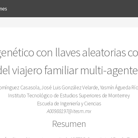
ones
enético con llaves aleatorias co
l viajero familiar multi-agent
omínguez Casasola, José Luis González Velarde, Yasmín Águeda Río
Instituto Tecnológico de Estudios Superiores de Monterrey
Escuela de Ingeniería y Ciencias
A00988197@itesm.mx
Resumen