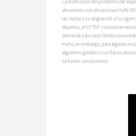
La motivación del problema del viaje
almacenes con ubicaciones multi-SKU y
las visitas y su asignación a los ag
disjuntas, el CFTSP consiste en encon
demanda para cada familia sin exced
mixta; sin embargo, para algunas inst
algoritmo genético con llaves aleat
se hacen conclusiones.