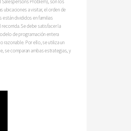
el Salespersons Problem), son los
 ubicaciones a visitar, el orden de
 están divididos en familias
 recorrida. Se debe satisfacer la
 modelo de programación entera
razonable. Por ello, se utiliza un
te, se comparan ambas estrategias, y