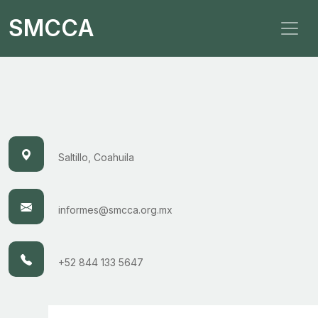
SMCCA
Saltillo, Coahuila
informes@smcca.org.mx
+52 844 133 5647